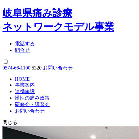
岐阜県痛み診療
ネットワークモデル事業
電話する
問合せ
0574-66-1100
5320
お問い合わせ
HOME
事業案内
連携施設
慢性の痛み政策
研修会・講習会
お問い合わせ
閉じる